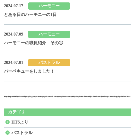
2024.07.17
ハーモニー
とある日のハーモニーの1日
2024.07.09
ハーモニー
ハーモニーの職員紹介 その①
2024.07.01
パストラル
バーベキューをしました！
Warning
Warning
/home/sakuraxex02/hts-grouphome.com/public_html/wordpress/wp-content/themes/hts/archive-blog.php
on line
: Undefined variable $the_query in
: Attempt to read property "max_num_pages" on null in
47
/home/sakuraxex02/hts-grouphome.com/public_html/wordpress/wp-content/themes/hts/archive-blog.php
on line
47
カテゴリ
HTSより
パストラル