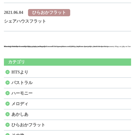
2021.06.04
ひらおかフラット
シェアハウスフラット
Warning
47
Warning
/home/sakuraxex02/hts-grouphome.com/public_html/wordpress/wp-content/themes/hts/taxonomy-blog-cat.php
: Undefined variable $the_query in
: Attempt to read property "max_num_pages" on null in
on line
/home/sakuraxex02/hts-grouphome.com/public_html/wordpress/wp-content/themes/hts/taxonomy-blog-cat.php
47
on line
カテゴリ
HTSより
パストラル
ハーモニー
メロディ
あかしあ
ひらおかフラット