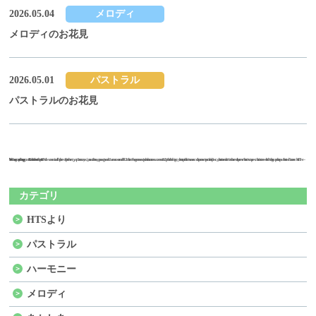
2026.05.04
メロディ
メロディのお花見
2026.05.01
パストラル
パストラルのお花見
Warning
Warning
/home/sakuraxex02/hts-grouphome.com/public_html/wordpress/wp-content/themes/hts/archive-blog.php
on line
: Undefined variable $the_query in
: Attempt to read property "max_num_pages" on null in
47
/home/sakuraxex02/hts-grouphome.com/public_html/wordpress/wp-content/themes/hts/archive-blog.php
on line
47
カテゴリ
HTSより
パストラル
ハーモニー
メロディ