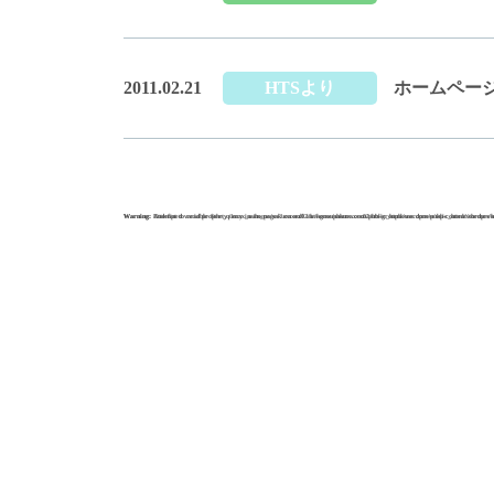
2011.02.21
HTSより
ホームペー
Warning
Warning
: Undefined variable $the_query in
: Attempt to read property "max_num_pages" on null in
/home/sakuraxex02/hts-grouphome.com/public_html/wordpress/wp-content/themes/ht
/home/sakuraxex02/hts-grouphome.com/public_html/wordpress/