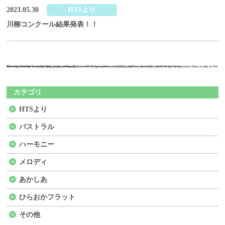
2023.05.30
HTSより
川柳コンクール結果発表！！
Warning
47
Warning
/home/sakuraxex02/hts-grouphome.com/public_html/wordpress/wp-content/themes/hts/taxonomy-blog-cat.php
: Undefined variable $the_query in
: Attempt to read property "max_num_pages" on null in
on line
/home/sakuraxex02/hts-grouphome.com/public_html/wordpress/wp-content/themes/hts/taxonomy-blog-cat.php
47
on line
カテゴリ
HTSより
パストラル
ハーモニー
メロディ
あかしあ
ひらおかフラット
その他