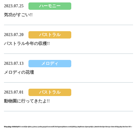
2023.07.25
ハーモニー
気功がすごい!!
2023.07.20
パストラル
パストラル今年の収穫!!
2023.07.13
メロディ
メロディの花壇
2023.07.01
パストラル
動物園に行ってきたよ!!
Warning
Warning
/home/sakuraxex02/hts-grouphome.com/public_html/wordpress/wp-content/themes/hts/archive-blog.php
on line
: Undefined variable $the_query in
: Attempt to read property "max_num_pages" on null in
47
/home/sakuraxex02/hts-grouphome.com/public_html/wordpress/wp-content/themes/hts/archive-blog.php
on line
47