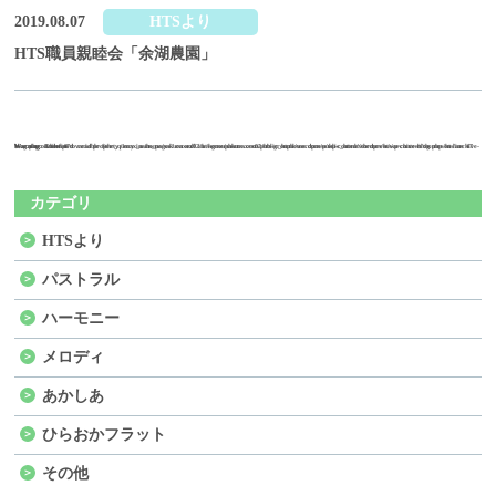
2019.08.07
HTSより
HTS職員親睦会「余湖農園」
Warning
Warning
/home/sakuraxex02/hts-grouphome.com/public_html/wordpress/wp-content/themes/hts/archive-blog.php
on line
: Undefined variable $the_query in
: Attempt to read property "max_num_pages" on null in
47
/home/sakuraxex02/hts-grouphome.com/public_html/wordpress/wp-content/themes/hts/archive-blog.php
on line
47
カテゴリ
HTSより
パストラル
ハーモニー
メロディ
あかしあ
ひらおかフラット
その他