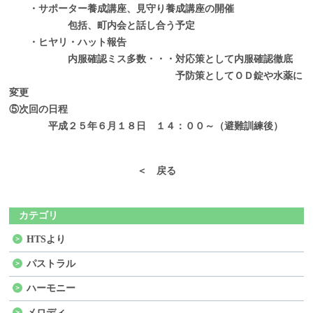
・サポーター養成講座、見守り養成講座の開催
包括、町内会と話し合う予定
・ヒヤリ・ハット報告
内服確認ミス多数・・・対応策として内服確認徹底
予防策としてＯＤ錠や水薬に
変更
⑤次回の日程
平成２５年６月１８日 １４：００～（避難訓練後）
＜ 戻る
カテゴリ
HTSより
パストラル
ハーモニー
メロディ