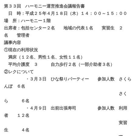
第３３回 ハーモニー運営推進会議報告書
日 時：平成２５年４月１８日（木）１４：００～１５：００
場 所：ハーモニー１階
出席者：包括センター２名 地域の代表１名 実習生 ２
名 管理者
議事内容
①現在の利用状況
満床（１２名、男性１名、女性１１名）
平均介護度 ３ 自力歩行２名（一部介助者３名）
②レクについて
・３月３日 ひな祭りパーティー 参加人数 さくら
んぼ ６名
さく
ら ６名
・４月９日 出前出張寿司 参加人数 利用
者 １２名
実習
生 ４名