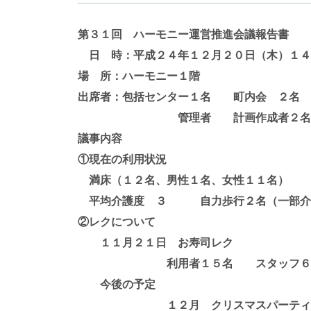
第３１回 ハーモニー運営推進会議報告書
日 時：平成２４年１２月２０日（木）１４
場 所：ハーモニー１階
出席者：包括センター１名 町内会 ２名
管理者 計画作成者２名
議事内容
①現在の利用状況
満床（１２名、男性１名、女性１１名）
平均介護度 ３ 自力歩行２名（一部介
②レクについて
１１月２１日 お寿司レク
利用者１５名 スタッフ６名 
今後の予定
１２月 クリスマスパーティ