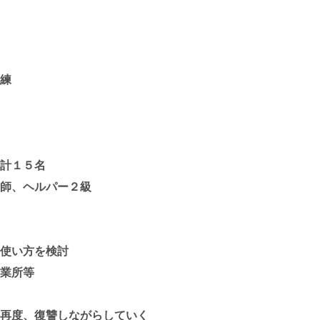
練
１５名
、ヘルパー２級
い方を検討
所等
、復讐しながらしていく