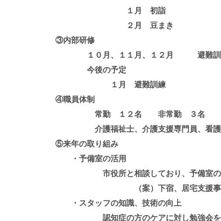
１月 初詣
２月 豆まき
③内部研修
１０月、１１月、１２月 避難訓
今後の予定
１月 避難訓練
④職員体制
常勤 １２名 非常勤 ３名 計
介護福祉士、介護支援専門員、看護師
⑤来年の取り組み
・予備室の活用
市役所と相談しており、予備室の使
（案）下宿、居宅支援事業
・スタッフの知識、技術の向上
認知症の方のケアに対し勉強会を再度