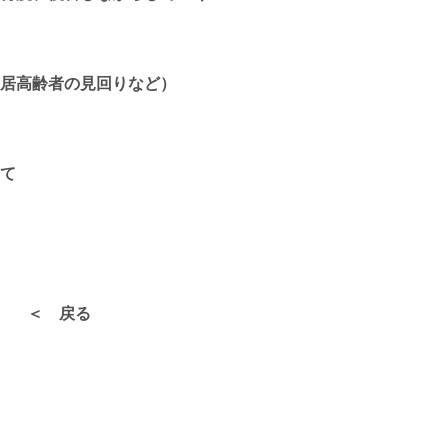
齢者の見回りなど）
て
＜ 戻る