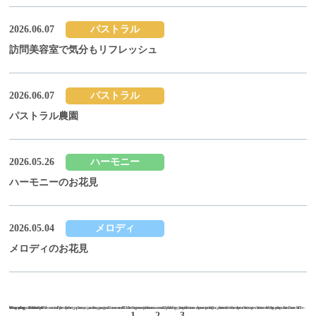
2026.06.07
パストラル
訪問美容室で気分もリフレッシュ
2026.06.07
パストラル
パストラル農園
2026.05.26
ハーモニー
ハーモニーのお花見
2026.05.04
メロディ
メロディのお花見
Warning
Warning
/home/sakuraxex02/hts-grouphome.com/public_html/wordpress/wp-content/themes/hts/archive-blog.php
on line
: Undefined variable $the_query in
: Attempt to read property "max_num_pages" on null in
47
/home/sakuraxex02/hts-grouphome.com/public_html/wordpress/wp-content/themes/hts/archive-blog.php
on line
47
1
2
3