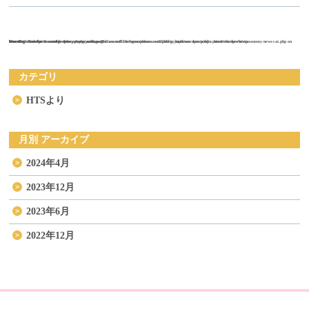
Warning
on line
Warning
/home/sakuraxex02/hts-grouphome.com/public_html/wordpress/wp-content/themes/hts/taxonomy-news-cat.php
47
: Undefined variable $the_query in
: Attempt to read property "max_num_pages" on null in
on line
/home/sakuraxex02/hts-grouphome.com/public_html/wordpress/wp-content/themes/hts/taxonomy-news-cat.php
47
カテゴリ
HTSより
月別 アーカイブ
2024年4月
2023年12月
2023年6月
2022年12月